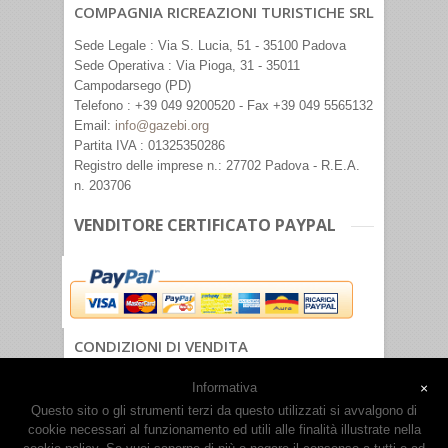
COMPAGNIA RICREAZIONI TURISTICHE SRL
Sede Legale : Via S. Lucia, 51 - 35100 Padova
Sede Operativa : Via Pioga, 31 - 35011
Campodarsego (PD)
Telefono : +39 049 9200520 - Fax +39 049 5565132
Email:
info@gazebi.org
Partita IVA : 01325350286
Registro delle imprese n.: 27702 Padova - R.E.A.
n. 203706
VENDITORE CERTIFICATO PAYPAL
CONDIZIONI DI VENDITA
PRIVACY POLICY
Informativa
×
Questo sito o gli strumenti terzi da questo utilizzati si avvalgono di
cookie necessari al funzionamento ed utili alle finalità illustrate nella