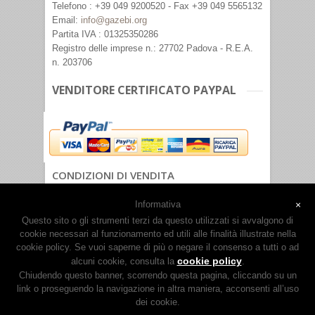
Telefono : +39 049 9200520 - Fax +39 049 5565132
Email:
info@gazebi.org
Partita IVA : 01325350286
Registro delle imprese n.: 27702 Padova - R.E.A.
n. 203706
VENDITORE CERTIFICATO PAYPAL
CONDIZIONI DI VENDITA
PRIVACY POLICY
Informativa
×
Questo sito o gli strumenti terzi da questo utilizzati si avvalgono di
cookie necessari al funzionamento ed utili alle finalità illustrate nella
cookie policy. Se vuoi saperne di più o negare il consenso a tutti o ad
cookie policy
alcuni cookie, consulta la
.
Chiudendo questo banner, scorrendo questa pagina, cliccando su un
link o proseguendo la navigazione in altra maniera, acconsenti all’uso
dei cookie.