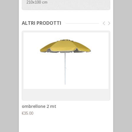
210x100 cm
ALTRI PRODOTTI
ombrellone 2 mt
021 PI
€35.00
€12.00