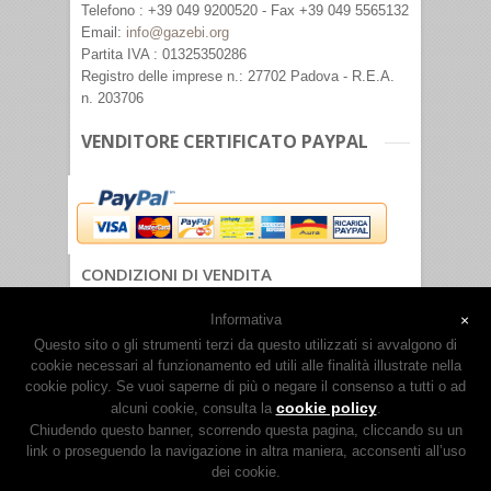
Telefono : +39 049 9200520 - Fax +39 049 5565132
Email:
info@gazebi.org
Partita IVA : 01325350286
Registro delle imprese n.: 27702 Padova - R.E.A.
n. 203706
VENDITORE CERTIFICATO PAYPAL
CONDIZIONI DI VENDITA
PRIVACY POLICY
Informativa
×
Questo sito o gli strumenti terzi da questo utilizzati si avvalgono di
cookie necessari al funzionamento ed utili alle finalità illustrate nella
cookie policy. Se vuoi saperne di più o negare il consenso a tutti o ad
cookie policy
alcuni cookie, consulta la
.
Chiudendo questo banner, scorrendo questa pagina, cliccando su un
link o proseguendo la navigazione in altra maniera, acconsenti all’uso
dei cookie.