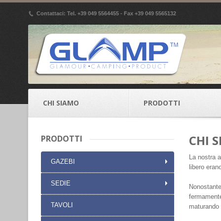
p
Contattaci: Tel. +39 049 5564455 - Fax +39 049 5565132
CHI SIAMO
PRODOTTI
CHI 
PRODOTTI
La nostra a
GAZEBI
libero eran
SEDIE
Nonostante 
fermamente 
TAVOLI
maturando c